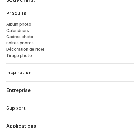
Produits
Album photo
Calendriers
Cadres photo
Boîtes photos
Décoration de Noël
Tirage photo
Inspiration
Voyages
Mariages
Entreprise
Fiancailles
À propos
Naissance
Fonctionnalités
Support
Dates Anniversaires
Technologie
Anniversaires
Se connecter
Carrières
Rétrospective Année
Historique des commandes
Applications
Affiliates
Saint Valentin
Centre d’aide
Eco-responsabilité
Fête Mères
Popsa pour iOS
Contact
Offres
Fête Pères