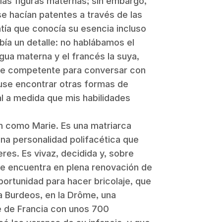
 las figuras maternas; sin embargo,
se hacían patentes a través de las
tía que conocía su esencia incluso
bía un detalle: no hablábamos el
ngua materna y el francés la suya,
nte competente para conversar con
puse encontrar otras formas de
al a medida que mis habilidades
en como Marie. Es una matriarca
a personalidad polifacética que
eres. Es vivaz, decidida y, sobre
e encuentra en plena renovación de
ortunidad para hacer bricolaje, que
 a Burdeos, en la Drôme, una
 de Francia con unos 700