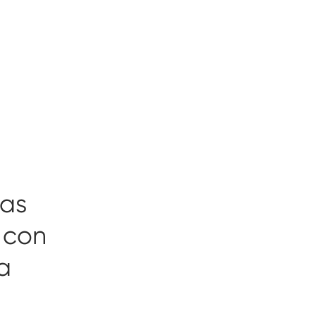
mas
 con
a