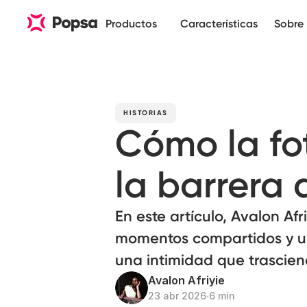
Productos
Características
Sobre 
HISTORIAS
Cómo la fo
la barrera 
En este artículo, Avalon Af
momentos compartidos y u
una intimidad que trascien
Avalon Afriyie
23 abr 2026
∙
6 min