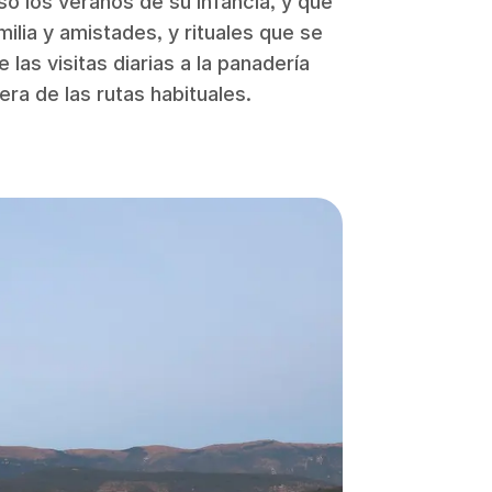
só los veranos de su infancia, y que
ilia y amistades, y rituales que se
las visitas diarias a la panadería
ra de las rutas habituales.