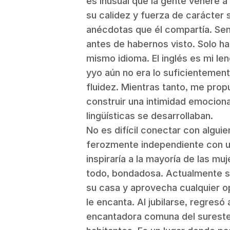
es inusual que la gente venere a
su calidez y fuerza de carácter 
anécdotas que él compartía. Sen
antes de habernos visto. Solo ha
mismo idioma. El inglés es mi le
yyo aún no era lo suficienteme
fluidez. Mientras tanto, me pro
construir una intimidad emocion
lingüísticas se desarrollaban.
No es difícil conectar con algui
ferozmente independiente con un
inspiraría a la mayoría de las muj
todo, bondadosa. Actualmente s
su casa y aprovecha cualquier op
le encanta. Al jubilarse, regresó
encantadora comuna del sureste