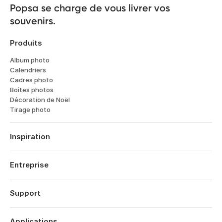
Popsa se charge de vous livrer vos 
souvenirs.
Produits
Album photo
Calendriers
Cadres photo
Boîtes photos
Décoration de Noël
Tirage photo
Inspiration
Voyages
Mariages
Entreprise
Fiancailles
À propos
Naissance
Fonctionnalités
Support
Dates Anniversaires
Technologie
Anniversaires
Se connecter
Carrières
Rétrospective Année
Historique des commandes
Applications
Affiliates