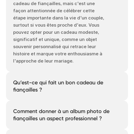
cadeau de fiançailles, mais c'est une
façon attentionnée de célébrer cette
étape importante dans la vie d'un couple,
surtout si vous êtes proche d'eux. Vous
pouvez opter pour un cadeau modeste,
significatif et unique, comme un objet
souvenir personnalisé qui retrace leur
histoire et marque votre enthousiasme à
l'approche de leur mariage.
Qu’est-ce qui fait un bon cadeau de
fiançailles ?
Cela dépend vraiment du couple. Pour la
plupart des gens, les meilleurs cadeaux
Comment donner à un album photo de
de fiançailles sont personnels,
fiançailles un aspect professionnel ?
significatifs et mémorables. Les albums
photo, les calendriers et les cadres
C’est plus facile qu’il n’y paraît.