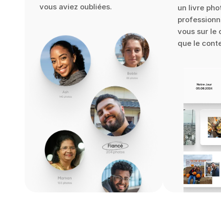
vous aviez oubliées.
un livre pho
professionn
vous sur le 
que le cont
Gaufrage et dorure à la feuille d'or