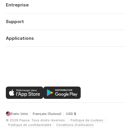
Mariages
Entreprise
Fiancailles
À propos
Naissance
Fonctionnalités
Support
Dates Anniversaires
Technologie
Anniversaires
Se connecter
Carrières
Rétrospective Année
Historique des commandes
Applications
Affiliates
Saint Valentin
Centre d’aide
Eco-responsabilité
Fête Mères
Popsa pour iOS
Contact
Offres
Fête Pères
Popsa pour Android
Bilan de l’année
Popsa pour le Web
États-Unis
Français (Suisse)
USD $
©
2026
Popsa.
Tous droits réservés.
Politique de cookies
Politique de confidentialité
Conditions d'utilisation