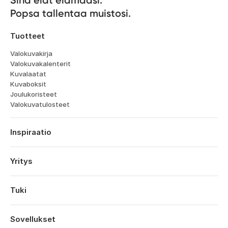
Sinä elät elämääsi. 

Popsa tallentaa muistosi.
Tuotteet
Valokuvakirja
Valokuvakalenterit
Kuvalaatat
Kuvaboksit
Joulukoristeet
Valokuvatulosteet
Inspiraatio
Matka
Häät
Yritys
Kihlajaiset
Tietoa
Vauvat
Ominaisuudet
Tuki
Vuosipaivat
Teknologia
Syntymäpäivät
Kirjaudu sisään
Työpaikat
Vuoden Kohokohdat
Tilaushistoria
Sovellukset
Affiliates
Ystavanpaiva