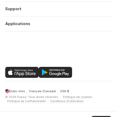
À propos
Naissance
Fonctionnalités
Support
Dates Anniversaires
Technologie
Anniversaires
Se connecter
Carrières
Rétrospective Année
Historique des commandes
Applications
Affiliates
Saint Valentin
Centre d’aide
Eco-responsabilité
Fête Mères
Popsa pour iOS
Contact
Offres
Fête Pères
Popsa pour Android
Bilan de l’année
Popsa pour le Web
États-Unis
Français (Canada)
USD $
©
2026
Popsa.
Tous droits réservés.
Politique de cookies
Politique de confidentialité
Conditions d'utilisation