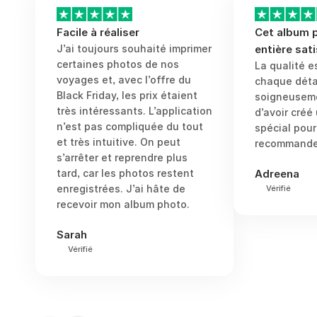
Facile à réaliser
Cet album 
J’ai toujours souhaité imprimer
entière sati
certaines photos de nos
La qualité e
voyages et, avec l’offre du
chaque détai
Black Friday, les prix étaient
soigneuseme
très intéressants. L’application
d’avoir créé
n’est pas compliquée du tout
spécial pour
et très intuitive. On peut
recommande 
s’arrêter et reprendre plus
tard, car les photos restent
Adreena
enregistrées. J’ai hâte de
Vérifié
recevoir mon album photo.
Sarah
Vérifié