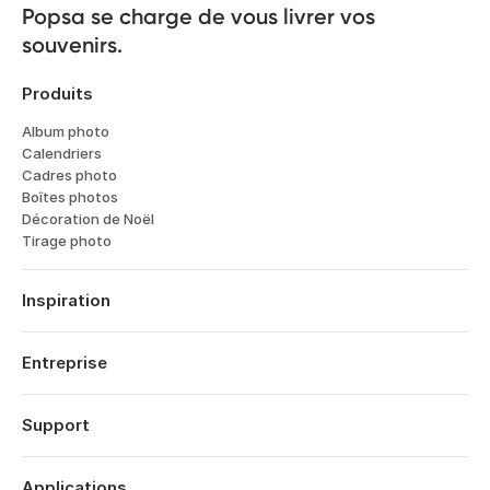
Popsa se charge de vous livrer vos 
souvenirs.
Produits
Album photo
Calendriers
Cadres photo
Boîtes photos
Décoration de Noël
Tirage photo
Inspiration
Voyages
Mariages
Entreprise
Fiancailles
À propos
Naissance
Fonctionnalités
Support
Dates Anniversaires
Technologie
Anniversaires
Se connecter
Carrières
Rétrospective Année
Historique des commandes
Applications
Affiliates