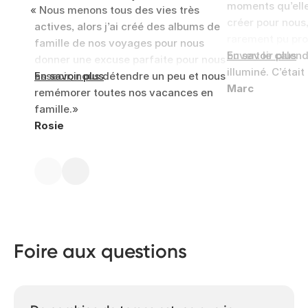
moments qu’elle
Nous menons tous des vies très
créer pour nous,
actives, alors j’ai créé des albums de
rarement pu prof
famille de nos voyages pour nous
ouvert le calend
En savoir plus
donner une excuse parfaite pour nous
illuminé. C’était
asseoir, nous détendre un peu et nous
En savoir plus
Marc
remémorer toutes nos vacances en
famille.
Rosie
Foire aux questions