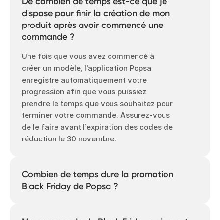
De combien de temps est-ce que je
dispose pour finir la création de mon
produit après avoir commencé une
commande ?
Une fois que vous avez commencé à
créer un modèle, l’application Popsa
enregistre automatiquement votre
progression afin que vous puissiez
prendre le temps que vous souhaitez pour
terminer votre commande. Assurez-vous
de le faire avant l’expiration des codes de
réduction le 30 novembre.
Combien de temps dure la promotion
Black Friday de Popsa ?
Nos promotions du Black Friday dureront
jusqu’au 30 novembre, alors assurez-vous