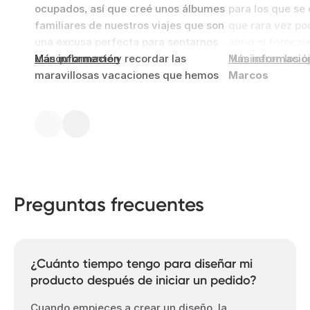
ocupados, así que creé unos álbumes
para los que se
familiares de nuestros viajes que son
que rara vez po
una excusa perfecta para sentarnos
abrió el fotocal
tranquilamente y recordar las
Más información
iluminaron los o
Más informació
maravillosas vacaciones que hemos
Marcos
pasado juntos.
Rosie
Preguntas frecuentes
¿Cuánto tiempo tengo para diseñar mi
producto después de iniciar un pedido?
Cuando empieces a crear un diseño, la