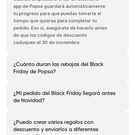
app de Popsa guardará automáticamente
tu progreso para que puedas tomarte el
tiempo que quieras para completar tu
pedido. Eso sí, asegúrate de hacerlo antes
de que los códigos de descuento
caduquen el 30 de noviembre.
¿Cuánto duran las rebajas del Black
Friday de Popsa?
Las rebajas del Black Friday durarán hasta
el 30 de noviembre, así que asegúrate de
¿Mi pedido del Black Friday llegará antes
hacer tus pedidos mientras estén activas.
de Navidad?
Sí, si haces tu pedido durante el periodo
de rebajas del Black Friday, llegará antes
¿Puedo crear varios regalos con
de Navidad. Puedes ver el estado de tu
descuento y enviarlos a diferentes
pedido en la aplicación de Popsa y, si