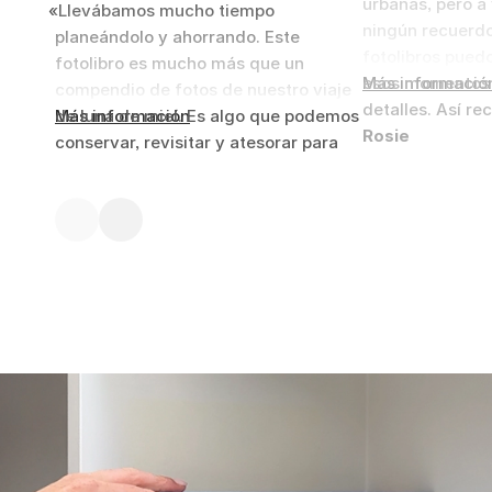
urbanas, pero a
Llevábamos mucho tiempo
ningún recuerdo
planeándolo y ahorrando. Este
fotolibros pued
fotolibro es mucho más que un
esos momentos 
Más informació
compendio de fotos de nuestro viaje
detalles. Así re
de luna de miel. Es algo que podemos
Más información
Rosie
conservar, revisitar y atesorar para
siempre. Es mucho mejor que subir
las fotos a Internet para acabar
olvidándote de ellas.
Yazmin