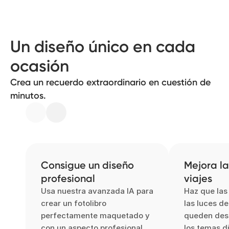
Un diseño único en cada
ocasión
Crea un recuerdo extraordinario en cuestión de
minutos.
Consigue un diseño
Mejora la
profesional
viajes
Usa nuestra avanzada IA para
Haz que las
crear un fotolibro
las luces d
perfectamente maquetado y
queden des
con un aspecto profesional
los temas d