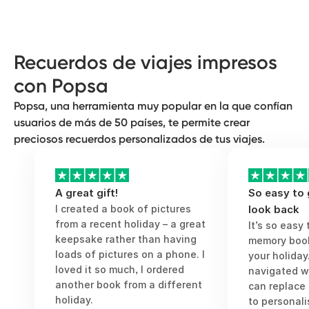
conservar las mejores fotos de los viajes
hable de ti y animarte a seguir viajando.
la letra de un tema de la lista de
tradicionales y constituyen una forma
más cortos, como las escapadas urbanas
reproducción de tu viaje o los textos y las
personalizada de revivir viajes
y los fines de semana entre amigos. ¡Y no
pequeñas anécdotas que complementan
inolvidables y experiencias que recordar.
ocupan nada!
y contextualizan las fotos. Tampoco hay
Con una gran variedad de opciones
Recuerdos de viajes impresos
que sobrecargarlos. Lo importante es la
disponibles para diseñarlos, se pueden
con Popsa
calidad, no la cantidad.
adaptar a la perfección para conmemorar
una luna de miel, unas vacaciones en
Popsa, una herramienta muy popular en la que confían
familia, un viaje de fin de semana con
usuarios de más de 50 países, te permite crear
amigos o una escapada urbana de última
preciosos recuerdos personalizados de tus viajes.
hora.
A great gift!
So easy to
I created a book of pictures
look back
from a recent holiday – a great
It’s so easy
keepsake rather than having
memory book
loads of pictures on a phone. I
your holiday
loved it so much, I ordered
navigated w
another book from a different
can replace
holiday.
to personali