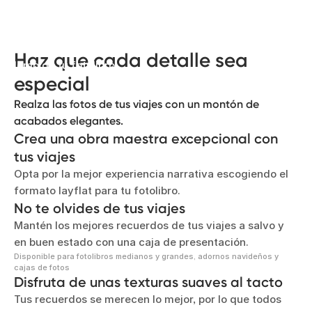
Añade un toque de elegancia
Haz que los recuerdos de tus viajes brillen usando
letras doradas o plateadas en la portada y en el
Haz que cada detalle sea
lomo de tu fotolibro.
especial
Realza las fotos de tus viajes con un montón de
acabados elegantes.
Crea una obra maestra excepcional con
tus viajes
Opta por la mejor experiencia narrativa escogiendo el
formato layflat para tu fotolibro.
No te olvides de tus viajes
Mantén los mejores recuerdos de tus viajes a salvo y
en buen estado con una caja de presentación.
Disponible para fotolibros medianos y grandes, adornos navideños y
cajas de fotos
Disfruta de unas texturas suaves al tacto
Tus recuerdos se merecen lo mejor, por lo que todos