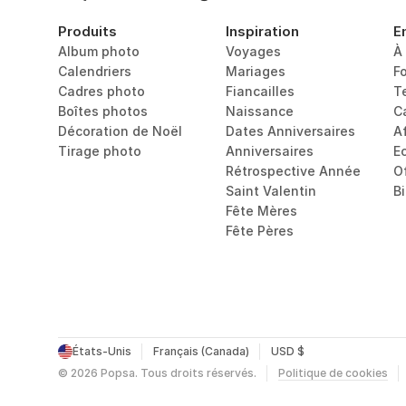
Produits
Inspiration
E
Album photo
Voyages
À
Calendriers
Mariages
F
Cadres photo
Fiancailles
T
Boîtes photos
Naissance
C
Décoration de Noël
Dates Anniversaires
Af
Tirage photo
Anniversaires
E
Rétrospective Année
O
Saint Valentin
B
Fête Mères
Fête Pères
États-Unis
Français (Canada)
USD $
©
2026
Popsa.
Tous droits réservés.
Politique de cookies