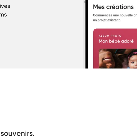
ives
ums
 souvenirs.