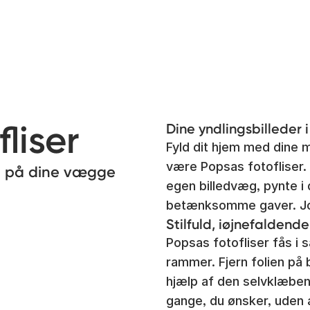
liser
Dine yndlingsbilleder 
Fyld dit hjem med dine 
være Popsas fotofliser. 
en på dine vægge
egen billedvæg, pynte i 
betænksomme gaver. Jo f
Stilfuld, iøjnefaldende
Popsas fotofliser fås i 
rammer. Fjern folien på 
hjælp af den selvklæben
gange, du ønsker, uden a