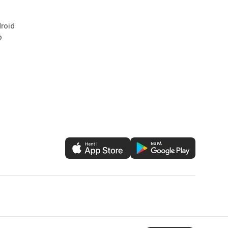
droid
b