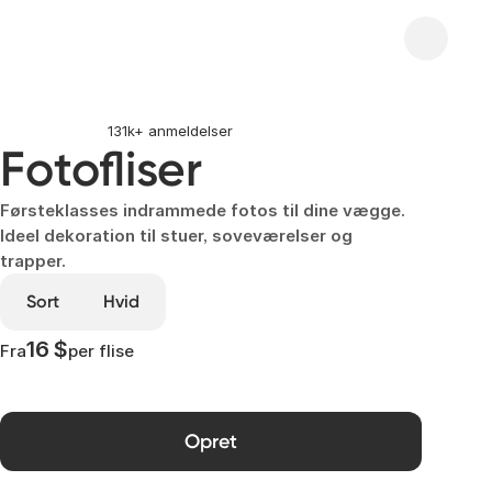
131k+ anmeldelser
Fotofliser
Førsteklasses indrammede fotos til dine vægge.
Ideel dekoration til stuer, soveværelser og
trapper.
Sort
Hvid
16 $
Fra
per flise
Opret