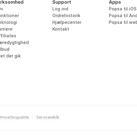
irksomhed
Support
Apps
m
Log ind
Popsa til iOS
unktioner
Ordrehistorik
Popsa til An
eknologi
Hjælpecenter
Popsa til we
rriere
Kontakt
filiates
æredygtighed
ilbud
et der gik
Privatlivspolitik
Servicevilkår