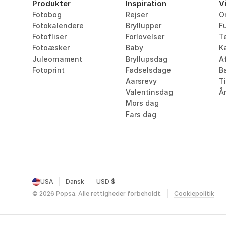
Produkter
Inspiration
V
Fotobog
Rejser
O
Fotokalendere
Bryllupper
F
Fotofliser
Forlovelser
T
Fotoæsker
Baby
Ka
Juleornament
Bryllupsdag
Af
Fotoprint
Fødselsdage
B
Aarsrevy
T
Valentinsdag
År
Mors dag
Fars dag
USA
Dansk
USD $
©
2026
Popsa.
Alle rettigheder forbeholdt.
Cookiepolitik