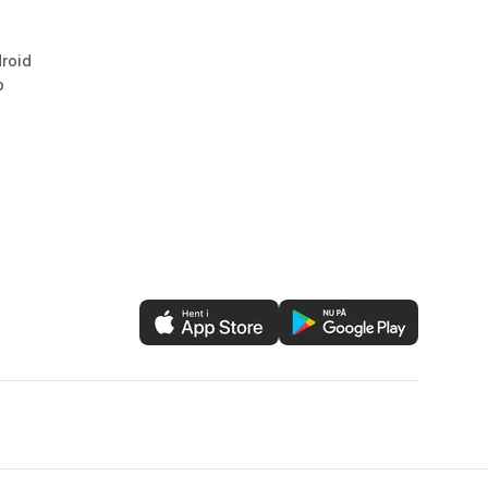
droid
b