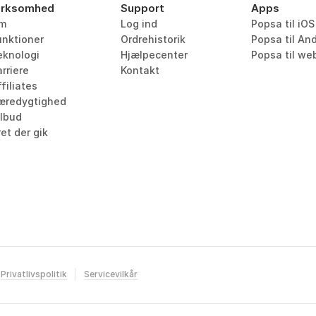
irksomhed
Support
Apps
m
Log ind
Popsa til iOS
unktioner
Ordrehistorik
Popsa til An
eknologi
Hjælpecenter
Popsa til we
rriere
Kontakt
filiates
æredygtighed
ilbud
et der gik
Privatlivspolitik
Servicevilkår