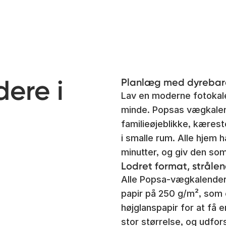
ere i
Planlæg med dyrebare
Lav en moderne fotokale
minde. Popsas vægkalende
familieøjeblikke, kæres
i smalle rum. Alle hjem 
minutter, og giv den som
Lodret format, strålen
Alle Popsa-vægkalendere 
papir på 250 g/m², som e
højglanspapir for at få 
stor størrelse, og udfor