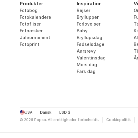
Produkter
Inspiration
V
Fotobog
Rejser
O
Fotokalendere
Bryllupper
F
Fotofliser
Forlovelser
T
Fotoæsker
Baby
Ka
Juleornament
Bryllupsdag
Af
Fotoprint
Fødselsdage
B
Aarsrevy
T
Valentinsdag
År
Mors dag
Fars dag
USA
Dansk
USD $
©
2026
Popsa.
Alle rettigheder forbeholdt.
Cookiepolitik