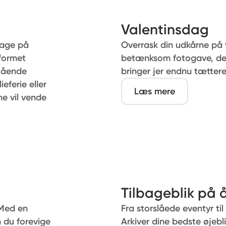
Valentinsdag
bage på
Overrask din udkårne på 
dformet
betænksom fotogave, der
stående
bringer jer endnu tætte
eferie eller
Læs mere
ne vil vende
Tilbageblik på 
 Med en
Fra storslåede eventyr ti
 du forevige
Arkiver dine bedste øjebl