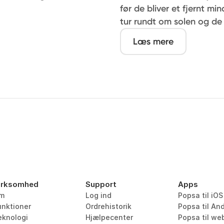
før de bliver et fjernt mi
tur rundt om solen og de 
Læs mere
irksomhed
Support
Apps
m
Log ind
Popsa til iOS
unktioner
Ordrehistorik
Popsa til An
eknologi
Hjælpecenter
Popsa til we