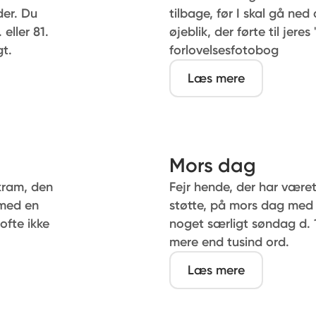
der. Du
tilbage, før I skal gå ned
eller 81.
øjeblik, der førte til jere
gt.
forlovelsesfotobog
Læs mere
Mors dag
kram, den
Fejr hende, der har være
 med en
støtte, på mors dag med 
ofte ikke
noget særligt søndag d. 1
mere end tusind ord.
Læs mere