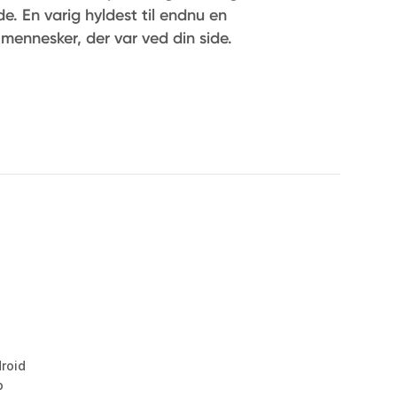
nde. En varig hyldest til endnu en
mennesker, der var ved din side.
droid
b