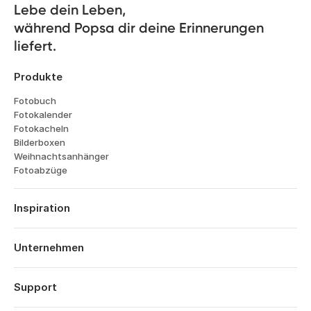
Lebe dein Leben, 

während Popsa dir deine Erinnerungen 
liefert.
Produkte
Fotobuch
Fotokalender
Fotokacheln
Bilderboxen
Weihnachtsanhänger
Fotoabzüge
Inspiration
Reisen
Hochzeiten
Unternehmen
Verlobungen
Über Popsa
Babys
Funktionen
Support
Jahrestage
Technologie
Geburtstage