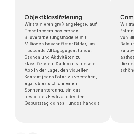
Objektklassifizierung
Comp
Wir trainieren groß angelegte, auf
Wir tr
Transformern basierende
faltne
Bildverarbeitungsmodelle mit
von Bi
Millionen beschrifteter Bilder, um
Beleu
Tausende Alltagsgegenstände,
zu bew
Szenen und Aktivitäten zu
ästhet
klassifizieren. Dadurch ist unsere
die un
App in der Lage, den visuellen
schöns
Kontext jedes Fotos zu verstehen,
egal ob es sich um einen
Sonnenuntergang, ein gut
besuchtes Festival oder den
Geburtstag deines Hundes handelt.