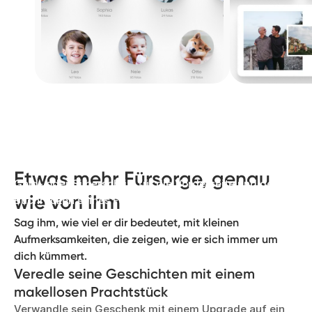
Lass seine besten Momente
erstrahlen
Wähle für eine besondere Note eine hochwertige
Etwas mehr Fürsorge, genau
Gold- oder Silberschrift für die Vorderseite und den
wie von ihm
Buchrücken seines Fotobuchs.
Sag ihm, wie viel er dir bedeutet, mit kleinen
Aufmerksamkeiten, die zeigen, wie er sich immer um
dich kümmert.
Veredle seine Geschichten mit einem
makellosen Prachtstück
Verwandle sein Geschenk mit einem Upgrade auf ein