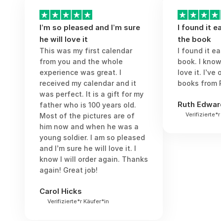
den Vater suchst, der dich seit Jahren
unterstützt – ein Fotogeschenk
I’m so pleased and I’m sure
I found it 
verwandelt wertvolle Erinnerungen in
he will love it
the book
etwas Greifbares und Wunderschönes.
This was my first calendar
I found it e
from you and the whole
book. I know
experience was great. I
love it. I’ve
received my calendar and it
books from 
was perfect. It is a gift for my
Ruth Edwar
father who is 100 years old.
Verifizierte*
Most of the pictures are of
him now and when he was a
young soldier. I am so pleased
and I’m sure he will love it. I
know I will order again. Thanks
again! Great job!
Carol Hicks
Verifizierte*r Käufer*in