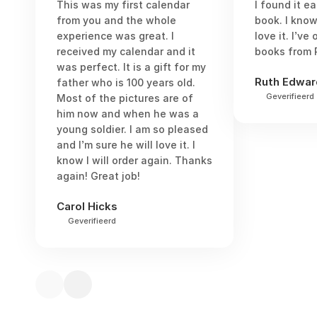
This was my first calendar
I found it e
from you and the whole
book. I know
experience was great. I
love it. I’ve
received my calendar and it
books from 
was perfect. It is a gift for my
Ruth Edwar
father who is 100 years old.
Geverifieerd
Most of the pictures are of
him now and when he was a
young soldier. I am so pleased
and I’m sure he will love it. I
know I will order again. Thanks
again! Great job!
Carol Hicks
Geverifieerd