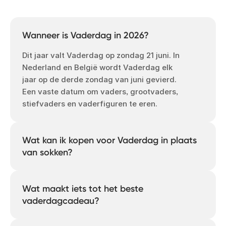
Wanneer is Vaderdag in 2026?
Dit jaar valt Vaderdag op zondag 21 juni. In
Nederland en België wordt Vaderdag elk
jaar op de derde zondag van juni gevierd.
Een vaste datum om vaders, grootvaders,
stiefvaders en vaderfiguren te eren.
Wat kan ik kopen voor Vaderdag in plaats
van sokken?
Geef een cadeau dat perfect weergeeft
wat hij voor je betekent. Een fotoboek dat
Wat maakt iets tot het beste
zijn verhaal vertelt, een kalender vol
vaderdagcadeau?
gezichten die hij liefheeft of fototegels
die hij elke dag zal zien.
In de mooiste Vaderdagcadeaus zit altijd