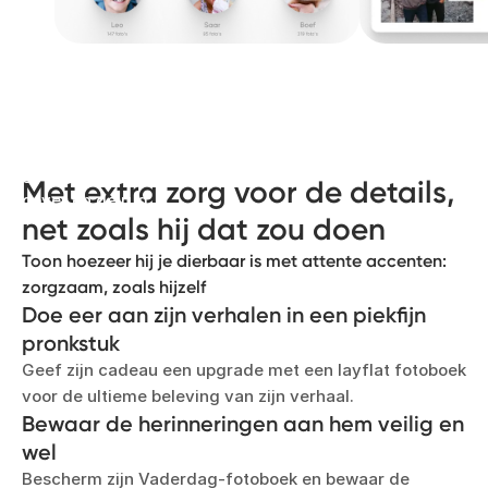
Laat zijn topmomenten schitteren
Kies voor premium gouden of zilveren letters en
geef zijn fotoboek een verfijnde uitstraling op de
Met extra zorg voor de details,
cover en de rug.
net zoals hij dat zou doen
Toon hoezeer hij je dierbaar is met attente accenten:
zorgzaam, zoals hijzelf
Doe eer aan zijn verhalen in een piekfijn
pronkstuk
Geef zijn cadeau een upgrade met een layflat fotoboek
voor de ultieme beleving van zijn verhaal.
Bewaar de herinneringen aan hem veilig en
wel
Bescherm zijn Vaderdag-fotoboek en bewaar de