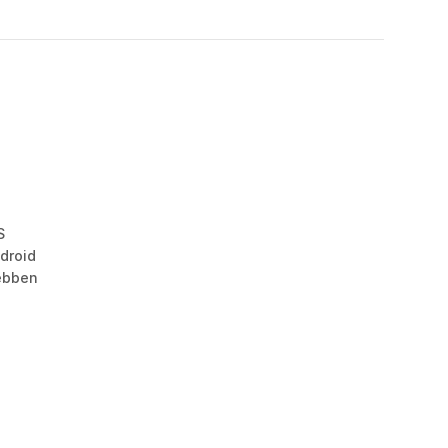
S
droid
ebben