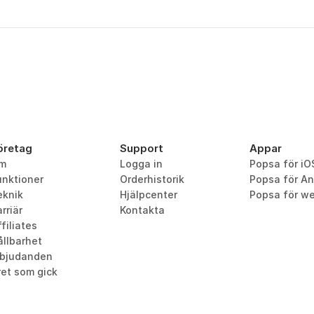
öretag
Support
Appar
m
Logga in
Popsa för iO
unktioner
Orderhistorik
Popsa för An
eknik
Hjälpcenter
Popsa för w
rriär
Kontakta
filiates
ållbarhet
rbjudanden
ret som gick