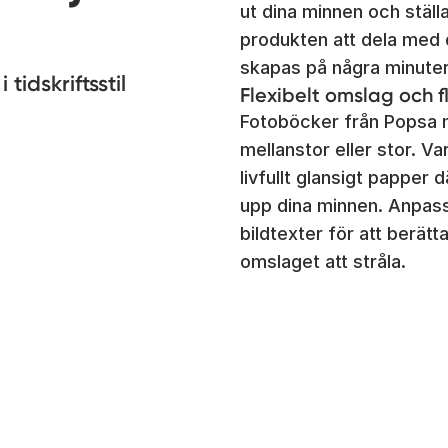
ut dina minnen och ställ
produkten att dela med d
skapas på några minuter
tidskriftsstil
Flexibelt omslag och f
Fotoböcker från Popsa m
mellanstor eller stor. V
livfullt glansigt papper 
upp dina minnen. Anpass
bildtexter för att berätt
omslaget att stråla.