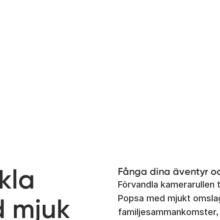
kla
Fånga dina äventyr o
Förvandla kamerarullen t
d mjuk
Popsa med mjukt omslag
familjesammankomster, el