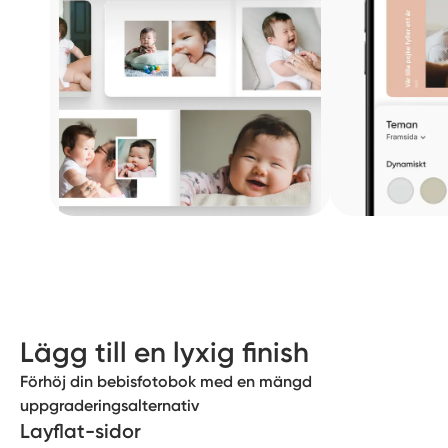
Guld- eller silverfolieprägling
Förhöj ditt bebisalbum med bokstäver i guld- eller
silverfolie på omslaget och ryggen
Lägg till en lyxig finish
Förhöj din bebisfotobok med en mängd
uppgraderingsalternativ
Layflat-sidor