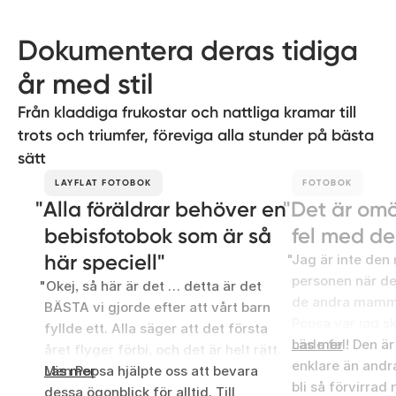
Dokumentera deras tidiga
år med stil
Från kladdiga frukostar och nattliga kramar till
trots och triumfer, föreviga alla stunder på bästa
sätt
LAYFLAT FOTOBOK
FOTOBOK
Alla föräldrar behöver en
Det är omö
bebisfotobok som är så
fel med d
här speciell
Jag är inte den
personen när det
Okej, så här är det … detta är det
de andra mamm
BÄSTA vi gjorde efter att vårt barn
Popsa var jag s
fyllde ett. Alla säger att det första
hade fel! Den ä
Läs mer
året flyger förbi, och det är helt rätt.
enklare än andr
Men Popsa hjälpte oss att bevara
Läs mer
bli så förvirrad
dessa ögonblick för alltid. Till