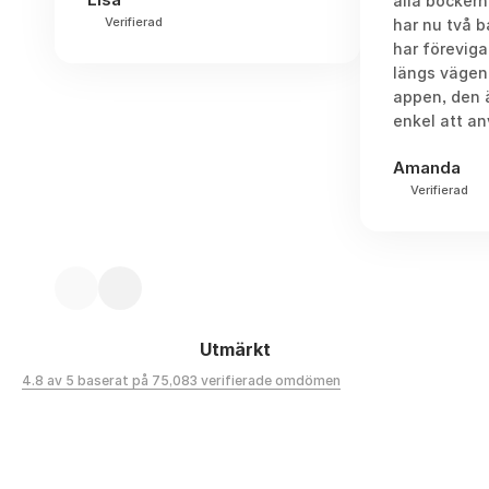
alla böckern
Verifierad
har nu två 
har föreviga
längs vägen
appen, den 
enkel att a
Amanda
Verifierad
Utmärkt
4.8 av 5 baserat på 75,083 verifierade omdömen