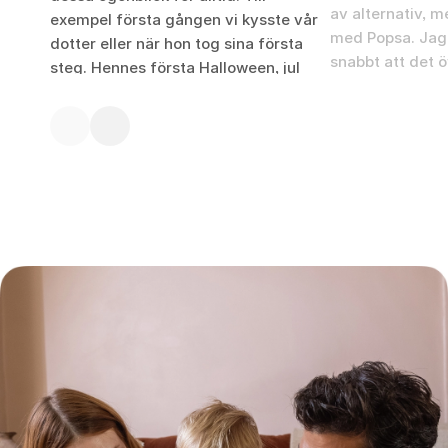
av alternativ, me
exempel första gången vi kysste vår
med Popsa. Jag b
dotter eller när hon tog sina första
snabbt att det 
steg. Hennes första Halloween, jul
trodde att det s
och födelsedag. Det är alltför
att göra.
speciellt för att glömma och nu har vi
Tom
en fantastisk bok att se tillbaka på när
vi känner oss lite nostalgiska.
Assiya