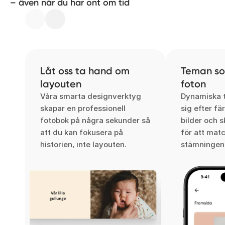
– även när du har ont om tid
Låt oss ta hand om
Teman som
layouten
foton
Våra smarta designverktyg
Dynamiska 
skapar en professionell
sig efter fä
fotobok på några sekunder så
bilder och s
att du kan fokusera på
för att mat
historien, inte layouten.
stämningen 