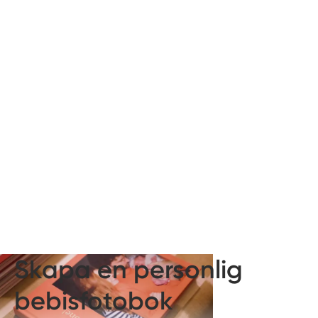
Skapa en personlig
bebisfotobok