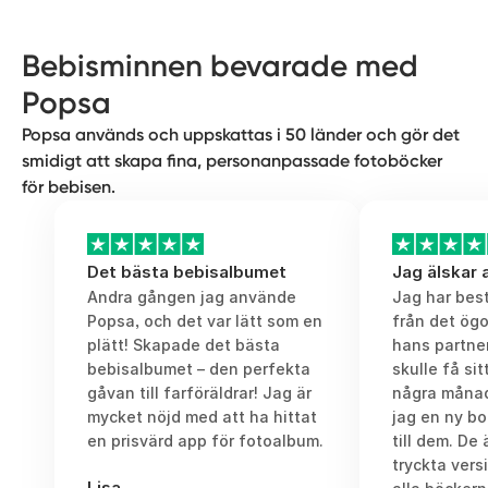
blir till en liten individ.
Vissa föräldrar gillar att dokumentera alla
Bebisminnen bevarade med
bebisens milstolpar i en fotobok varje
Popsa
månad. Andra gillar att samla all glädje
och all kaos i årliga album. Hur som helst
Popsa används och uppskattas i 50 länder och gör det
kommer ni att få en hel bokhylla full av
smidigt att skapa fina, personanpassade fotoböcker
både jätteroliga och mysiga minnen att gå
för bebisen.
igenom tillsammans.
Det bästa bebisalbumet
Jag älskar
Andra gången jag använde
Jag har best
Popsa, och det var lätt som en
från det ögo
plätt! Skapade det bästa
hans partne
bebisalbumet – den perfekta
skulle få si
gåvan till farföräldrar! Jag är
några månad
mycket nöjd med att ha hittat
jag en ny bo
en prisvärd app för fotoalbum.
till dem. De 
tryckta vers
Lisa