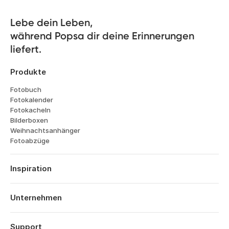
Lebe dein Leben, 

während Popsa dir deine Erinnerungen 
liefert.
Produkte
Fotobuch
Fotokalender
Fotokacheln
Bilderboxen
Weihnachtsanhänger
Fotoabzüge
Inspiration
Reisen
Hochzeiten
Unternehmen
Verlobungen
Über Popsa
Babys
Funktionen
Support
Jahrestage