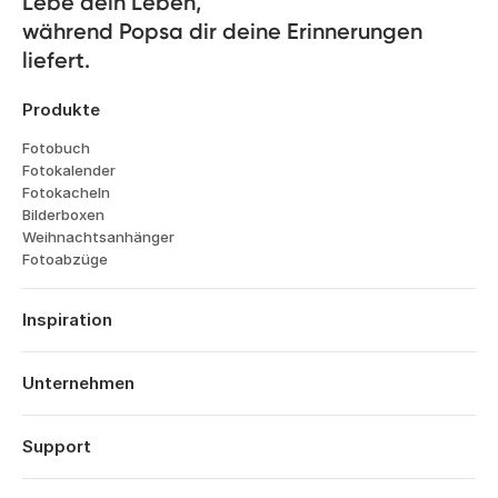
Lebe dein Leben, 

während Popsa dir deine Erinnerungen 
liefert.
Produkte
Fotobuch
Fotokalender
Fotokacheln
Bilderboxen
Weihnachtsanhänger
Fotoabzüge
Inspiration
Reisen
Hochzeiten
Unternehmen
Verlobungen
Über Popsa
Babys
Funktionen
Support
Jahrestage
Technologie
Geburtstage
Anmelden
Karriere
Jahresrueckblick