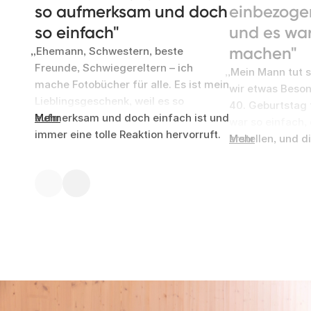
so aufmerksam und doch
einbezoge
so einfach
und es war
machen
Ehemann, Schwestern, beste
Freunde, Schwiegereltern – ich
Mein Mann tut s
mache Fotobücher für alle. Es ist mein
wir etwas Beson
Lieblingsgeschenk, weil es so
40. Geburtstag 
aufmerksam und doch einfach ist und
Mehr
war so einfach,
immer eine tolle Reaktion hervorruft.
erstellen, und d
Mehr
Geburtstage müssen nicht kompliziert
ein Teil davon zu
sein, man möchte nur zeigen, dass
Lieblingsfotos 
man daran gedacht hat.
auszuwählen un
Abbi
in die Bildunter
Mein Mann war b
Cher