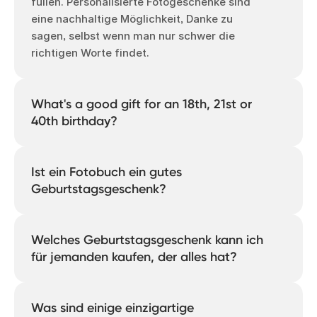
füllen. Personalisierte Fotogeschenke sind
eine nachhaltige Möglichkeit, Danke zu
sagen, selbst wenn man nur schwer die
richtigen Worte findet.
What's a good gift for an 18th, 21st or
40th birthday?
Milestone birthdays call for something
that marks the occasion properly. A
Ist ein Fotobuch ein gutes
personalised Photo Book capturing the
Geburtstagsgeschenk?
years that led here, a Photo Calendar to
keep the celebrations going each month,
Wir sind überzeugte Anhänger, aber wir
or Photo Tiles for a permanent reminder
denken echt, es ist eines der besten. Es ist
Welches Geburtstagsgeschenk kann ich
on the wall — all more memorable than a
durchdacht, persönlich und anders als
für jemanden kaufen, der alles hat?
card, and just as easy to make.
alles, was man im Laden kaufen kann. Eine
Sammlung von Momenten, die sie noch
Ein Geschenk, von dem sie nicht wussten,
einmal erleben und mit anderen teilen
wie glücklich es sie macht. Ein
Was sind einige einzigartige