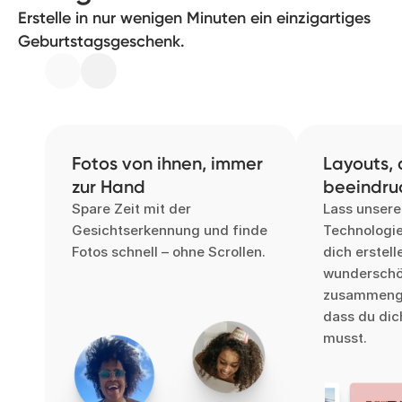
Erstelle in nur wenigen Minuten ein einzigartiges
Geburtstagsgeschenk.
Fotos von ihnen, immer
Layouts, 
zur Hand
beeindru
Spare Zeit mit der
Lass unsere 
Gesichtserkennung und finde
Technologie
Fotos schnell – ohne Scrollen.
dich erstell
wundersch
zusammenges
dass du dic
musst.