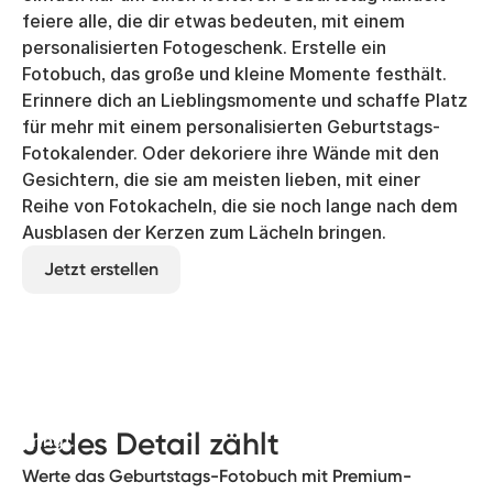
feiere alle, die dir etwas bedeuten, mit einem
personalisierten Fotogeschenk. Erstelle ein
Fotobuch, das große und kleine Momente festhält.
Erinnere dich an Lieblingsmomente und schaffe Platz
für mehr mit einem personalisierten Geburtstags-
Fotokalender. Oder dekoriere ihre Wände mit den
Gesichtern, die sie am meisten lieben, mit einer
Reihe von Fotokacheln, die sie noch lange nach dem
Ausblasen der Kerzen zum Lächeln bringen.
Jetzt erstellen
Mit einer hochwertigen Note
Veredle die Vorderseite und den Buchrücken mit
einer schimmernden Gold- oder Silberschrift – ein
dezentes Detail, das das ganze Buch zum Strahlen
Jedes Detail zählt
bringt.
Werte das Geburtstags-Fotobuch mit Premium-