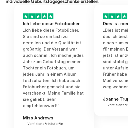
individuelle Geburtstagsgeschenke erstellen.
Möglichkeit, diese Person zu feiern und
über die zauberhaften vergangenen Jahre
nachzudenken.
Ich liebe diese Fotobücher
Dies ist me
„Ich liebe diese Fotobücher.
„Dies ist me
Sie sind so einfach zu
das ich best
erstellen und die Qualität ist
eines zum e
großartig. Der Versand war
für meinen E
auch schnell. Ich mache jedes
jetzt ist er 
Jahr zum Geburtstag meiner
sind stabil 
Tochter ein Fotobuch, um
unter Aufsi
jedes Jahr in einem Album
Früher habe 
festzuhalten. Ich habe auch
Mail verschi
Fotobücher gemacht und sie
weg wohnen.
verschenkt. Meine Familie hat
Joanne Tru
sie geliebt. Sehr
Verifizierte*
empfehlenswert!“
Miss Andrews
Verifizierte*r Käufer*in