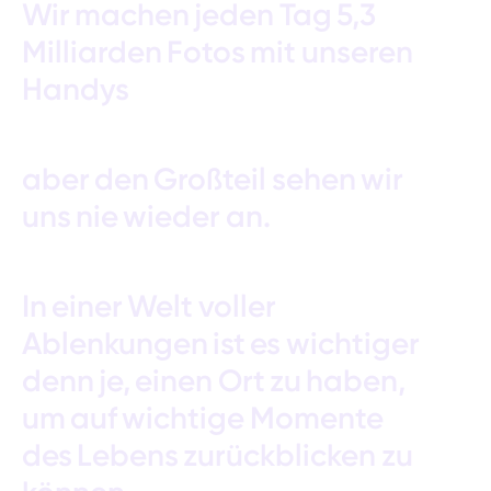
Wir
machen
jeden
Tag
5,3
Milliarden
Fotos
mit
unseren
Handys
aber
den
Großteil
sehen
wir
uns
nie
wieder
an.
In
einer
Welt
voller
Ablenkungen
ist
es
wichtiger
denn
je,
einen
Ort
zu
haben,
um
auf
wichtige
Momente
des
Lebens
zurückblicken
zu