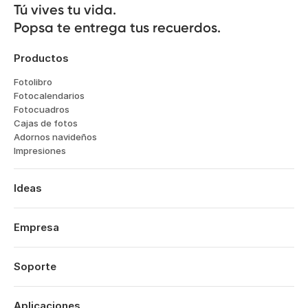
Tú vives tu vida.

Popsa te entrega tus recuerdos.
Productos
Fotolibro
Fotocalendarios
Fotocuadros
Cajas de fotos
Adornos navideños
Impresiones
Ideas
Viajes
Bodas
Empresa
Compromisos
Sobre nosotros
Bebés
Características
Soporte
Aniversarios
Tecnología
Cumpleaños
Iniciar sesión
Empleo
Resumen del año
Historial de pedidos
Aplicaciones
Affiliates