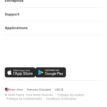
Mariages
Entreprise
Fiancailles
À propos
Naissance
Fonctionnalités
Support
Dates Anniversaires
Technologie
Anniversaires
Se connecter
Carrières
Rétrospective Année
Historique des commandes
Applications
Affiliates
Saint Valentin
Centre d’aide
Eco-responsabilité
Fête Mères
Popsa pour iOS
Contact
Offres
Fête Pères
Popsa pour Android
Bilan de l’année
Popsa pour le Web
États-Unis
Français (Canada)
USD $
©
2026
Popsa.
Tous droits réservés.
Politique de cookies
Politique de confidentialité
Conditions d'utilisation