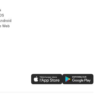
s
iOS
Android
le Web