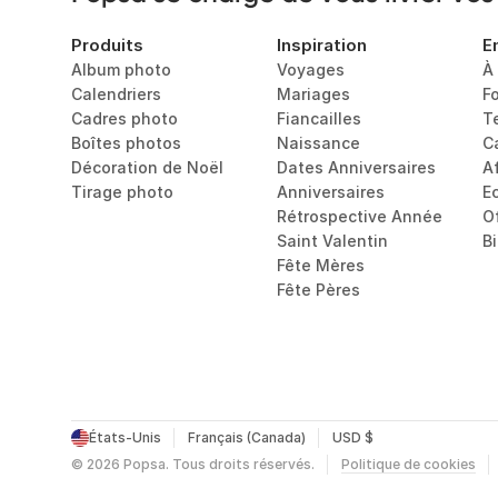
Produits
Inspiration
E
Album photo
Voyages
À
Calendriers
Mariages
F
Cadres photo
Fiancailles
T
Boîtes photos
Naissance
C
Décoration de Noël
Dates Anniversaires
Af
Tirage photo
Anniversaires
E
Rétrospective Année
O
Saint Valentin
B
Fête Mères
Fête Pères
États-Unis
Français (Canada)
USD $
©
2026
Popsa.
Tous droits réservés.
Politique de cookies