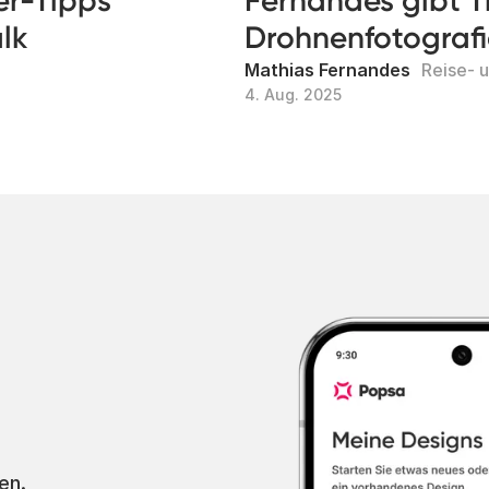
der-Tipps
Fernandes gibt T
alk
Drohnenfotografi
Mathias Fernandes
Reise- 
4. Aug. 2025
g
en.