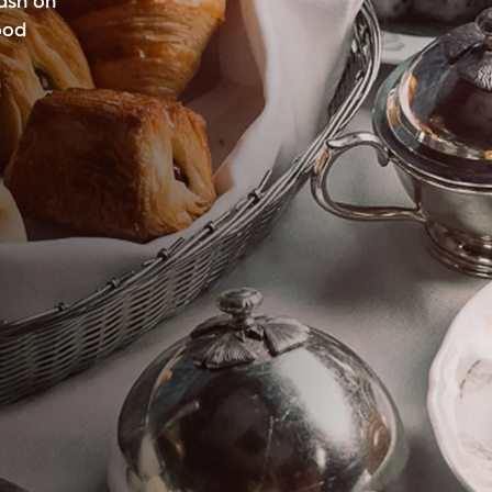
lash on
ood