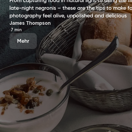
From capturing food in natural light to using the f
late-night negronis – these are the tips to make f
photography feel alive, unpolished and delicious
James Thompson
∙
7 min
Mehr