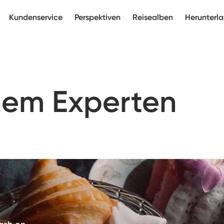
Kundenservice
Perspektiven
Reisealben
Herunterl
inem Experten