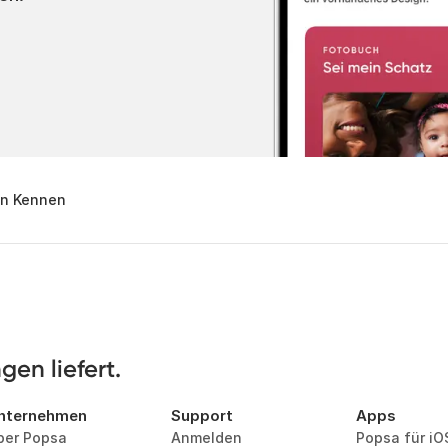
en Kennen
en liefert.
nternehmen
Support
Apps
ber Popsa
Anmelden
Popsa für iO