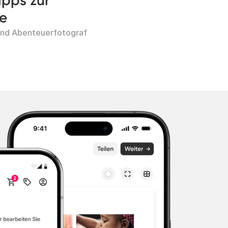
ipps zur
e
und Abenteuerfotograf