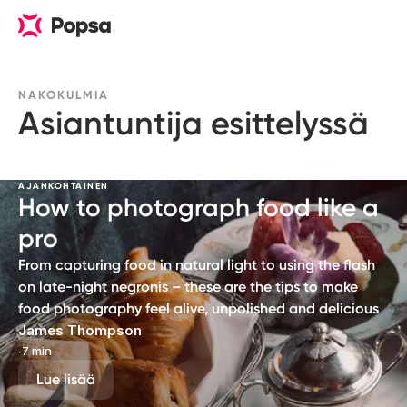
NAKOKULMIA
Asiantuntija esittelyssä
AJANKOHTAINEN
How to photograph food like a
pro
From capturing food in natural light to using the flash
on late-night negronis – these are the tips to make
food photography feel alive, unpolished and delicious
James Thompson
∙
7 min
Lue lisää