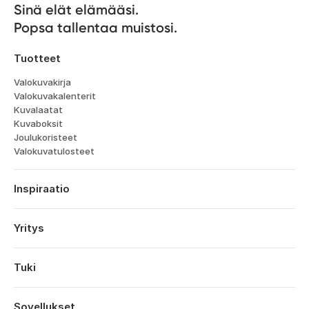
Sinä elät elämääsi. 

Popsa tallentaa muistosi.
Tuotteet
Valokuvakirja
Valokuvakalenterit
Kuvalaatat
Kuvaboksit
Joulukoristeet
Valokuvatulosteet
Inspiraatio
Matka
Häät
Yritys
Kihlajaiset
Tietoa
Vauvat
Ominaisuudet
Tuki
Vuosipaivat
Teknologia
Syntymäpäivät
Kirjaudu sisään
Työpaikat
Vuoden Kohokohdat
Tilaushistoria
Sovellukset
Affiliates