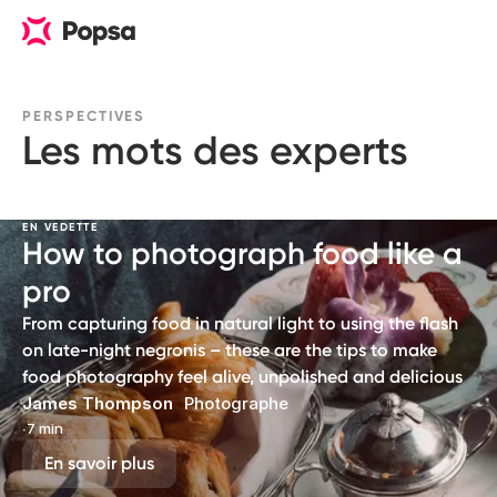
PERSPECTIVES
Les mots des experts
EN VEDETTE
How to photograph food like a
pro
From capturing food in natural light to using the flash
on late-night negronis – these are the tips to make
food photography feel alive, unpolished and delicious
James Thompson
Photographe
∙
7 min
En savoir plus