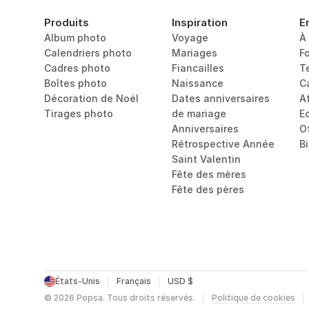
Produits
Inspiration
E
Album photo
Voyage
À
Calendriers photo
Mariages
F
Cadres photo
Fiancailles
T
Boîtes photo
Naissance
C
Décoration de Noël
Dates anniversaires 
Af
Tirages photo
de mariage
E
Anniversaires
O
Rétrospective Année
B
Saint Valentin
Fête des mères
Fête des pères
États-Unis
Français
USD $
©
2026
Popsa.
Tous droits réservés.
Politique de cookies