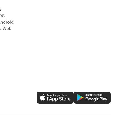
s
iOS
Android
le Web