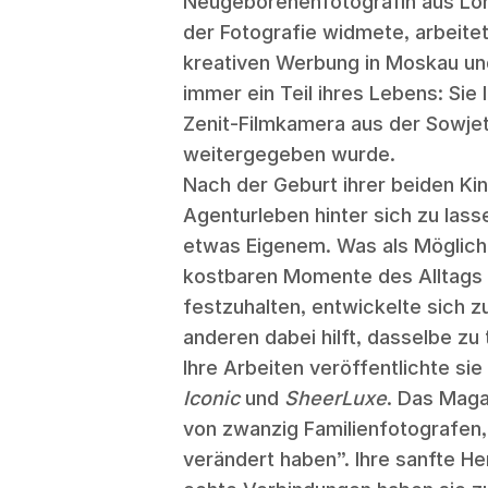
Neugeborenenfotografin aus Lond
der Fotografie widmete, arbeitet
kreativen Werbung in Moskau un
immer ein Teil ihres Lebens: Sie 
Zenit-Filmkamera aus der Sowjetze
weitergegeben wurde.
Nach der Geburt ihrer beiden Ki
Agenturleben hinter sich zu las
etwas Eigenem. Was als Möglichk
kostbaren Momente des Alltags mi
festzuhalten, entwickelte sich zu
anderen dabei hilft, dasselbe zu 
Ihre Arbeiten veröffentlichte si
Iconic
und
SheerLuxe
. Das Mag
von zwanzig Familienfotografen, 
verändert haben”. Ihre sanfte H