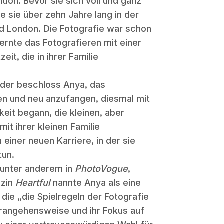
on. Bevor sie sich voll und ganz
e sie über zehn Jahre lang in der
d London. Die Fotografie war schon
lernte das Fotografieren mit einer
it, die in ihrer Familie
nder beschloss Anya, das
sen und neu anzufangen, diesmal mit
eit begann, die kleinen, aber
t ihrer kleinen Familie
 einer neuen Karriere, in der sie
tun.
e unter anderem in
PhotoVogue
,
azin
Heartful
nannte Anya als eine
die „die Spielregeln der Fotografie
erangehensweise und ihr Fokus auf