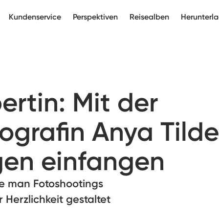
Kundenservice
Perspektiven
Reisealben
Herunterl
pertin: Mit der
ografin Anya Tild
gen einfangen
ie man Fotoshootings
r Herzlichkeit gestaltet