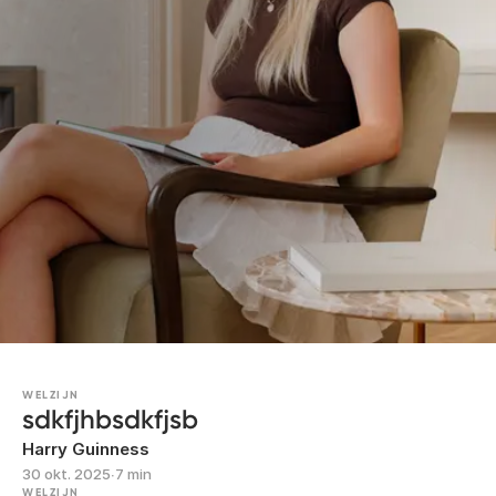
WELZIJN
sdkfjhbsdkfjsb
Harry Guinness
30 okt. 2025
∙
7 min
WELZIJN