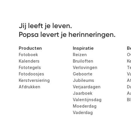
Jij leeft je leven. 

Popsa levert je herinneringen.
Producten
Inspiratie
B
Fotoboek
Reizen
O
Kalenders
Bruiloften
K
Fototegels
Verlovingen
T
Fotodoosjes
Geboorte
V
Kerstversiering
Jubileums
Af
Afdrukken
Verjaardagen
D
Jaarboek
A
Valentijnsdag
B
Moederdag
Vaderdag