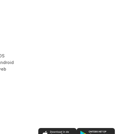
OS
ndroid
web