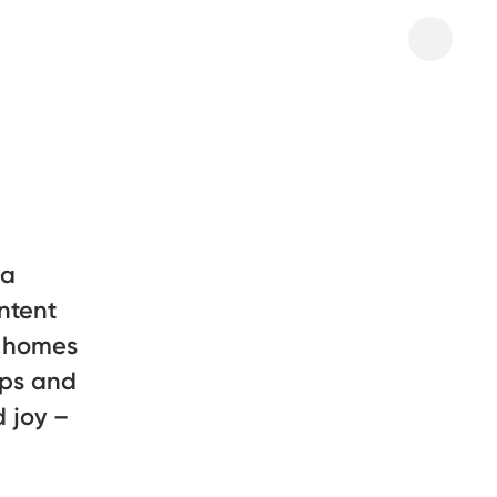
 a
ntent
r homes
ops and
 joy –