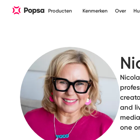
Producten
Kenmerken
Over
Hu
Ni
Nicola
profes
creato
and l
media 
one o