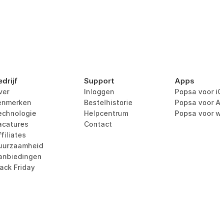
edrijf
Support
Apps
ver
Inloggen
Popsa voor i
enmerken
Bestelhistorie
Popsa voor A
echnologie
Helpcentrum
Popsa voor 
acatures
Contact
filiates
uurzaamheid
anbiedingen
lack Friday