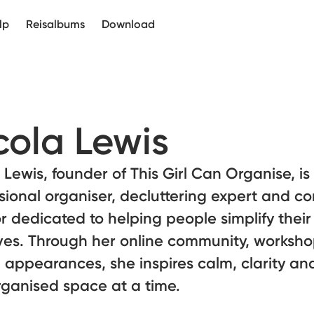
lp
Reisalbums
Download
cola Lewis
 Lewis, founder of This Girl Can Organise, is
sional organiser, decluttering expert and co
r dedicated to helping people simplify thei
ives. Through her online community, worksh
appearances, she inspires calm, clarity and
rganised space at a time.