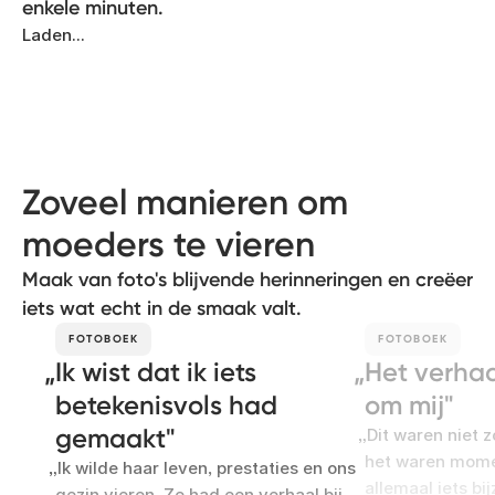
enkele minuten.
Laden...
Zoveel manieren om
moeders te vieren
Maak van foto's blijvende herinneringen en creëer
iets wat echt in de smaak valt.
FOTOBOEK
FOTOBOEK
Ik wist dat ik iets
Het verhaa
betekenisvols had
om mij
gemaakt
Dit waren niet z
het waren mome
Ik wilde haar leven, prestaties en ons
allemaal iets b
gezin vieren. Ze had een verhaal bij