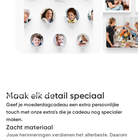
Laat haar verhaal schitteren
Voeg letters in gouden of zilveren metallic reliëf toe
op de omslag en rug van een fotoboek voor een
Maak elk detail speciaal
extra luxe uitstraling.
Geef je moederdagcadeau een extra persoonlijke
touch met onze extra's die je cadeau nog specialer
maken.
Zacht materiaal
Jouw herinneringen verdienen het allerbeste. Daarom