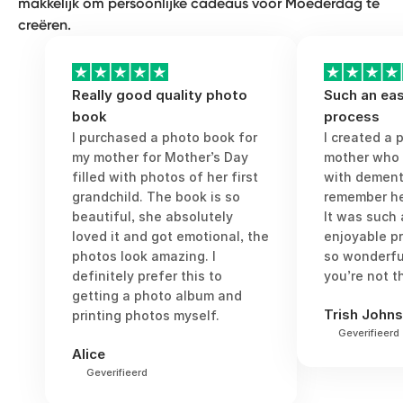
makkelijk om persoonlijke cadeaus voor Moederdag te
creëren.
Really good quality photo
Such an eas
book
process
I purchased a photo book for
I created a 
my mother for Mother’s Day
mother who
filled with photos of her first
with dementi
grandchild. The book is so
remember he
beautiful, she absolutely
It was such
loved it and got emotional, the
enjoyable p
photos look amazing. I
so wonderful
definitely prefer this to
you’re not t
getting a photo album and
Trish John
printing photos myself.
Geverifieerd
Alice
Geverifieerd