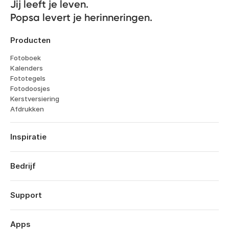
Jij leeft je leven. 

Popsa levert je herinneringen.
Producten
Fotoboek
Kalenders
Fototegels
Fotodoosjes
Kerstversiering
Afdrukken
Inspiratie
Reizen
Bruiloften
Bedrijf
Verlovingen
Over
Geboorte
Kenmerken
Support
Jubileums
Technologie
Verjaardagen
Inloggen
Vacatures
Jaarboek
Bestelhistorie
Apps
Affiliates
Valentijnsdag