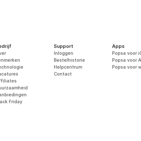
edrijf
Support
Apps
ver
Inloggen
Popsa voor i
enmerken
Bestelhistorie
Popsa voor A
echnologie
Helpcentrum
Popsa voor 
acatures
Contact
filiates
uurzaamheid
anbiedingen
lack Friday