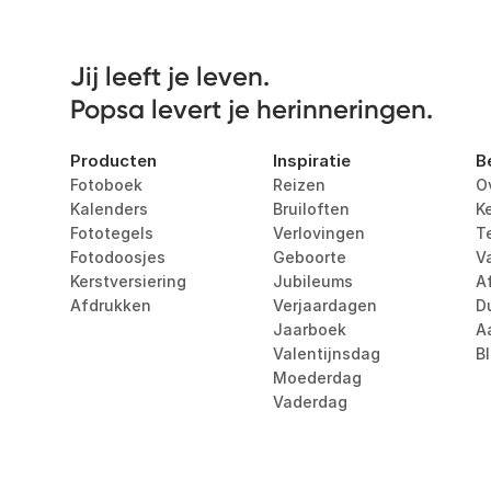
Jij leeft je leven. 

Popsa levert je herinneringen.
Producten
Inspiratie
B
Fotoboek
Reizen
O
Kalenders
Bruiloften
K
Fototegels
Verlovingen
T
Fotodoosjes
Geboorte
V
Kerstversiering
Jubileums
Af
Afdrukken
Verjaardagen
D
Jaarboek
A
Valentijnsdag
B
Moederdag
Vaderdag