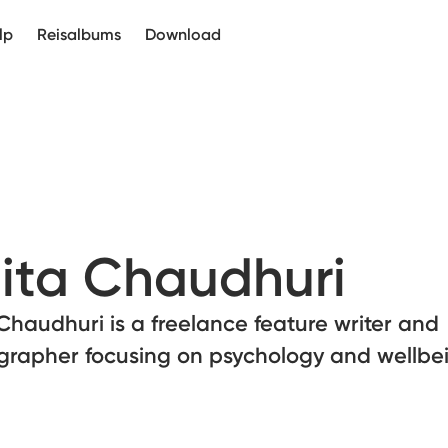
lp
Reisalbums
Download
ita Chaudhuri
Chaudhuri is a freelance feature writer and
grapher focusing on psychology and wellbe