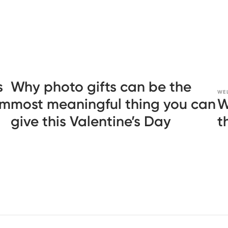
a
s
Why photo gifts can be the
WE
em
most meaningful thing you can
W
give this Valentine’s Day
t