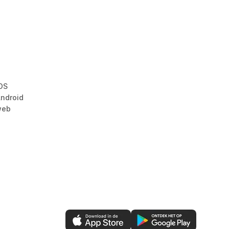
OS
ndroid
web