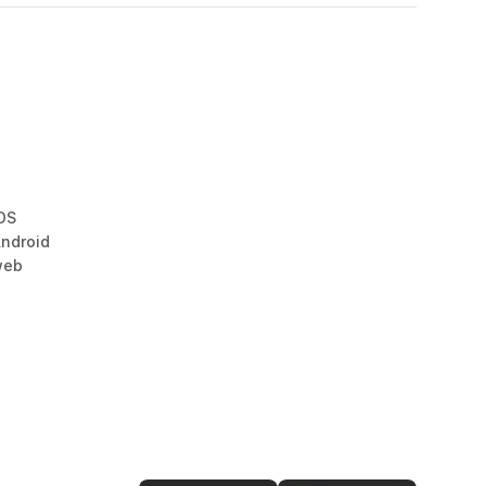
OS
ndroid
web