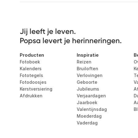
Jij leeft je leven. 

Popsa levert je herinneringen.
Producten
Inspiratie
B
Fotoboek
Reizen
O
Kalenders
Bruiloften
K
Fototegels
Verlovingen
T
Fotodoosjes
Geboorte
V
Kerstversiering
Jubileums
Af
Afdrukken
Verjaardagen
D
Jaarboek
A
Valentijnsdag
B
Moederdag
Vaderdag