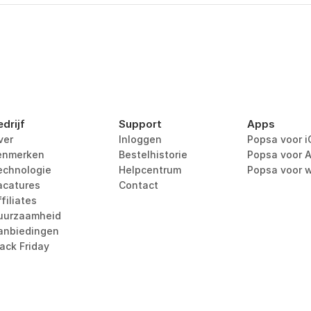
edrijf
Support
Apps
ver
Inloggen
Popsa voor i
enmerken
Bestelhistorie
Popsa voor A
echnologie
Helpcentrum
Popsa voor 
acatures
Contact
filiates
uurzaamheid
anbiedingen
lack Friday