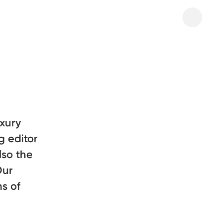
uxury
g editor
lso the
Our
ns of