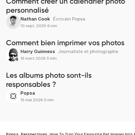
Comment créer un calendrier photo
personnalisé
Nathan Cook
Écrivain Popsa
10 sept. 2025
∙
6 min
Comment bien imprimer vos photos
Harry Guinness
Journaliste et photographe
16 mars 2026
∙
5 min
Les albums photo sont-ils
responsables ?
Popsa
15 mai 2026
∙
5 min
Popsa
Perspectives
How To Turn Your Favourite Pet Images Into