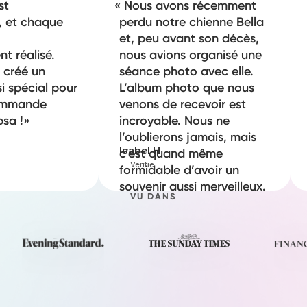
st
Nous avons récemment
, et chaque
perdu notre chienne Bella
et, peu avant son décès,
t réalisé.
nous avions organisé une
r créé un
séance photo avec elle.
i spécial pour
L’album photo que nous
commande
venons de recevoir est
sa !
incroyable. Nous ne
l’oublierons jamais, mais
Isabel H
c’est quand même
Vérifié
formidable d’avoir un
souvenir aussi merveilleux.
VU DANS
Merci beaucoup.