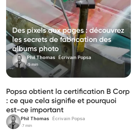
Des pixels aux pages : découvrez
les secrets de fabrication des
albums photo
Phil Thomas
Écrivain Popsa
∙
5 min
Popsa obtient la certification B Corp
: ce que cela signifie et pourquoi
est-ce important
Phil Thomas
Écrivain Popsa
∙
7 min