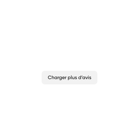
Très bon choix
Mise en page facile et choix multiples
Cecilia B
Vérifié
Charger plus d’avis