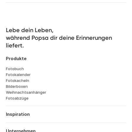
Lebe dein Leben, 

während Popsa dir deine Erinnerungen 
liefert.
Produkte
Fotobuch
Fotokalender
Fotokacheln
Bilderboxen
Weihnachtsanhänger
Fotoabzüge
Inspiration
Reisen
Hochzeiten
Unternehmen