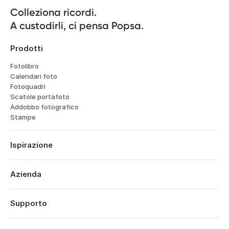
Colleziona ricordi.

A custodirli, ci pensa Popsa.
Prodotti
Fotolibro
Calendari foto
Fotoquadri
Scatole portafoto
Addobbo fotografico
Stampe
Ispirazione
Viaggi
Matrimoni
Azienda
Fidanzamenti
Chi siamo
Nascite
Caratteristiche
Supporto
Anniversari
Tecnologia
Compleanni
Accedi
Opportunità di lavoro
Momenti salienti dell'anno