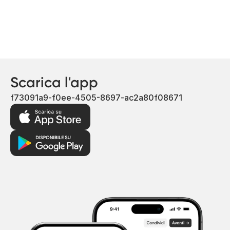
Scarica l'app
f73091a9-f0ee-4505-8697-ac2a80f08671