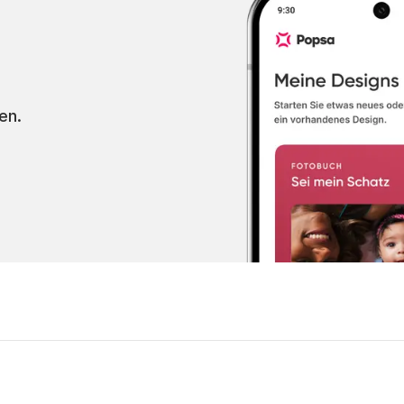
g
en.