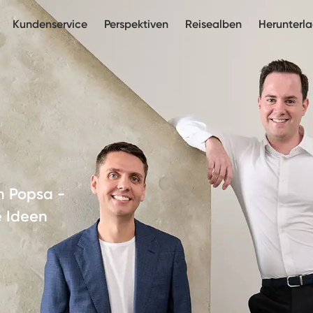
Kundenservice
Perspektiven
Reisealben
Herunterl
on Popsa -
e Ideen