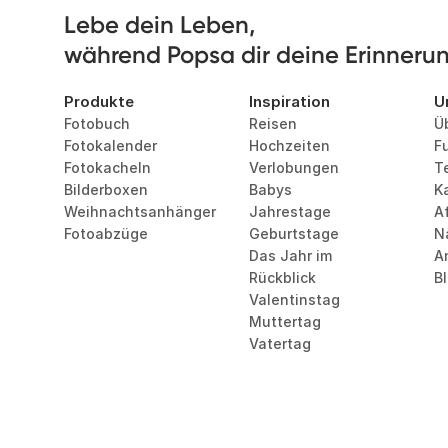
Lebe dein Leben, 

während Popsa dir deine Erinnerung
Produkte
Inspiration
U
Fotobuch
Reisen
Ü
Fotokalender
Hochzeiten
F
Fotokacheln
Verlobungen
T
Bilderboxen
Babys
Ka
Weihnachtsanhänger
Jahrestage
Af
Fotoabzüge
Geburtstage
N
Das Jahr im 
A
Rückblick
B
Valentinstag
Muttertag
Vatertag