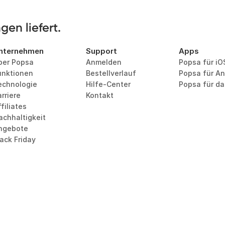
en liefert.
nternehmen
Support
Apps
ber Popsa
Anmelden
Popsa für iO
unktionen
Bestellverlauf
Popsa für An
echnologie
Hilfe-Center
Popsa für d
rriere
Kontakt
filiates
achhaltigkeit
ngebote
lack Friday