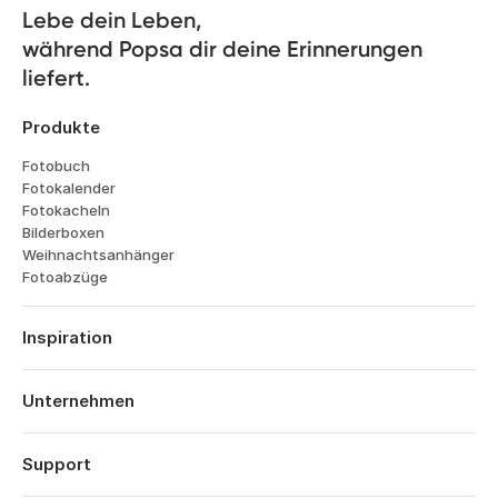
Lebe dein Leben, 

während Popsa dir deine Erinnerungen 
liefert.
Produkte
Fotobuch
Fotokalender
Fotokacheln
Bilderboxen
Weihnachtsanhänger
Fotoabzüge
Inspiration
Reisen
Hochzeiten
Unternehmen
Verlobungen
Über Popsa
Babys
Funktionen
Support
Jahrestage
Technologie
Geburtstage