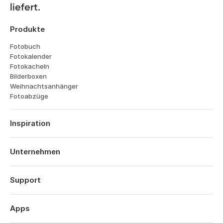
liefert.
Produkte
Fotobuch
Fotokalender
Fotokacheln
Bilderboxen
Weihnachtsanhänger
Fotoabzüge
Inspiration
Reisen
Hochzeiten
Unternehmen
Verlobungen
Über Popsa
Babys
Funktionen
Support
Jahrestage
Technologie
Geburtstage
Anmelden
Karriere
Das Jahr im Rückblick
Bestellverlauf
Apps
Affiliates
Valentinstag
Hilfe-Center
Nachhaltigkeit
Muttertag