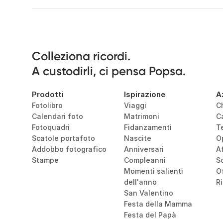
Colleziona ricordi.

A custodirli, ci pensa Popsa.
Prodotti
Ispirazione
A
Fotolibro
Viaggi
C
Calendari foto
Matrimoni
C
Fotoquadri
Fidanzamenti
T
Scatole portafoto
Nascite
O
Addobbo fotografico
Anniversari
Af
Stampe
Compleanni
So
Momenti salienti 
O
dell'anno
R
San Valentino
Festa della Mamma
Festa del Papà