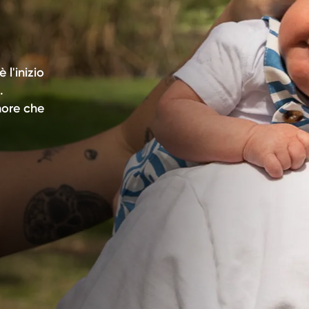
l'inizio
.
more che