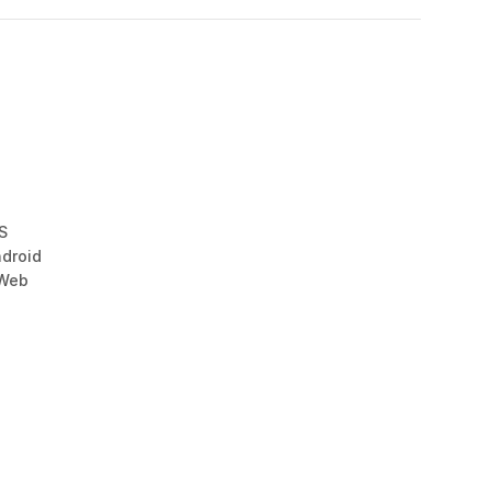
i
S
droid
 Web