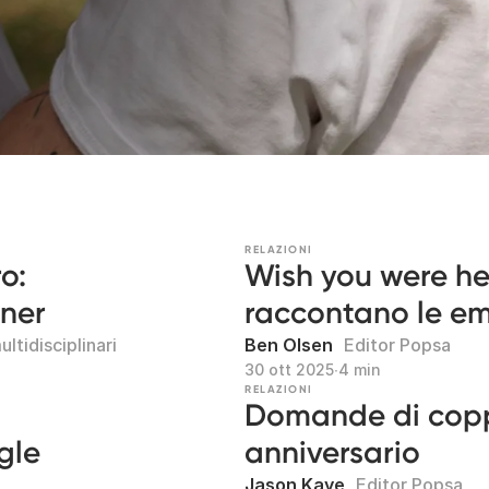
RELAZIONI
o:
Wish you were her
tner
raccontano le em
ultidisciplinari
Ben Olsen
Editor Popsa
30 ott 2025
∙
4 min
RELAZIONI
Domande di coppi
gle
anniversario
Jason Kaye
Editor Popsa