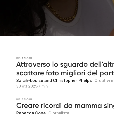
RELAZIONI
Attraverso lo sguardo dell'altr
scattare foto migliori del par
Sarah-Louise and Christopher Phelps
Creativi m
30 ott 2025
∙
7 min
RELAZIONI
Creare ricordi da mamma sin
Rebecca Cope
Giornalista