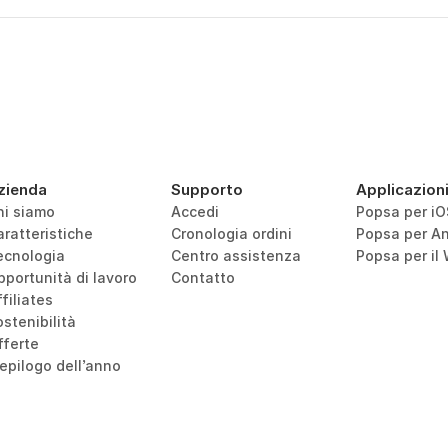
zienda
Supporto
Applicazion
hi siamo
Accedi
Popsa per iO
aratteristiche
Cronologia ordini
Popsa per An
ecnologia
Centro assistenza
Popsa per il
pportunità di lavoro
Contatto
filiates
stenibilità
fferte
iepilogo dell’anno