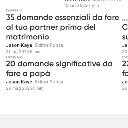
10 set 2025
∙
7 min
FAMIGLIA
35 domande essenziali da fare
FA
al tuo partner prima del
C
matrimonio
s
Jason Kaye
Editor Popsa
Ja
31 lug 2025
∙
5 min
30
FAMIGLIA
FA
20 domande significative da
2
fare a papà
f
Jason Kaye
Editor Popsa
Ja
29 mag 2025
∙
5 min
29