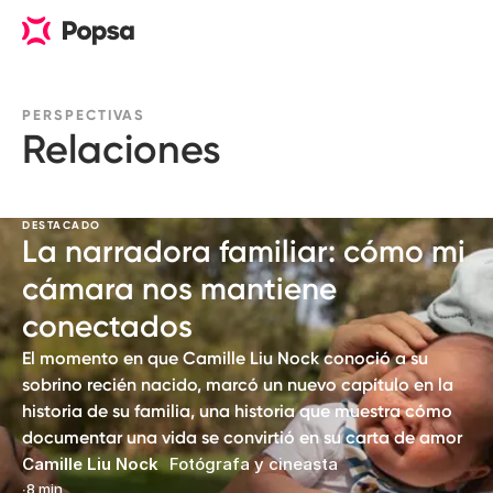
PERSPECTIVAS
Relaciones
DESTACADO
La narradora familiar: cómo mi
cámara nos mantiene
conectados
El momento en que Camille Liu Nock conoció a su
sobrino recién nacido, marcó un nuevo capítulo en la
historia de su familia, una historia que muestra cómo
documentar una vida se convirtió en su carta de amor
Camille Liu Nock
Fotógrafa y cineasta
∙
8 min