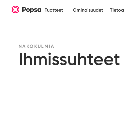
Tuotteet
Ominaisuudet
Tietoa
NAKOKULMIA
Ihmissuhteet
AJANKOHTAINEN
The family storyteller
how my camera kee