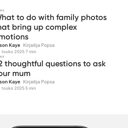
RHE
hat to do with family photos
hat bring up complex
motions
son Kaye
Kirjailija Popsa
. touko 2025
∙
7 min
RHE
2 thoughtful questions to ask
our mum
son Kaye
Kirjailija Popsa
. touko 2025
∙
5 min