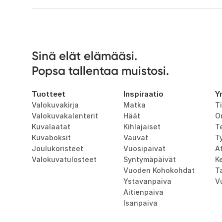
Sinä elät elämääsi. 

Popsa tallentaa muistosi.
Tuotteet
Inspiraatio
Y
Valokuvakirja
Matka
T
Valokuvakalenterit
Häät
O
Kuvalaatat
Kihlajaiset
T
Kuvaboksit
Vauvat
T
Joulukoristeet
Vuosipaivat
Af
Valokuvatulosteet
Syntymäpäivät
K
Vuoden Kohokohdat
T
Ystavanpaiva
V
Aitienpaiva
Isanpaiva