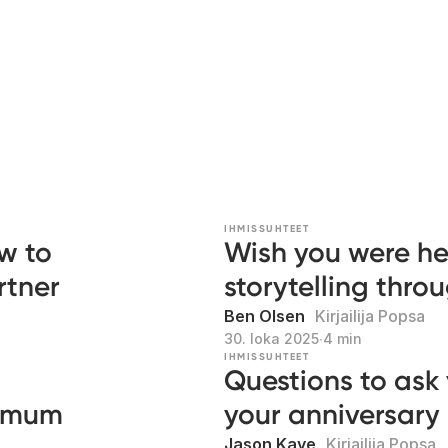
IHMISSUHTEET
w to
Wish you were he
rtner
storytelling thro
Ben Olsen
Kirjailija Popsa
30. loka 2025
∙
4 min
IHMISSUHTEET
Questions to ask 
e mum
your anniversary
Jason Kaye
Kirjailija Popsa