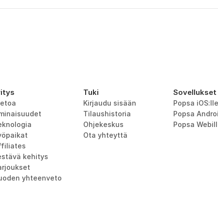
ritys
Tuki
Sovellukset
ietoa
Kirjaudu sisään
Popsa iOS:ll
minaisuudet
Tilaushistoria
Popsa Androi
eknologia
Ohjekeskus
Popsa Webil
yöpaikat
Ota yhteyttä
filiates
estävä kehitys
arjoukset
uoden yhteenveto