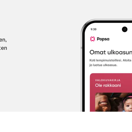
en,
ten