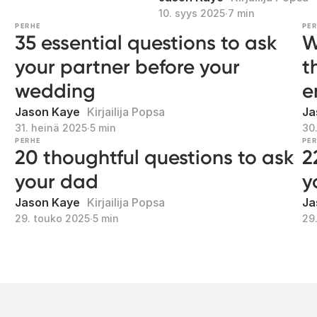
10. syys 2025
∙
7 min
PERHE
PE
35 essential questions to ask
W
your partner before your
t
wedding
e
Jason Kaye
Kirjailija Popsa
Ja
31. heinä 2025
∙
5 min
30
PERHE
PE
20 thoughtful questions to ask
2
your dad
y
Jason Kaye
Kirjailija Popsa
Ja
29. touko 2025
∙
5 min
29