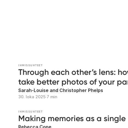
IHMISSUHTEET
Through each other’s lens: ho
take better photos of your pa
Sarah-Louise and Christopher Phelps
30. loka 2025
∙
7 min
IHMISSUHTEET
Making memories as a singl
Rebecca Cope