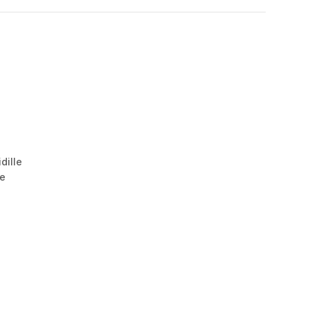
e
dille
le