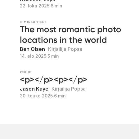
22. loka 2025
∙
6 min
IHMISSUHTEET
The most romantic photo
locations in the world
Ben Olsen
Kirjailija Popsa
14. elo 2025
∙
5 min
PERHE
<p></p><p></p>
Jason Kaye
Kirjailija Popsa
30. touko 2025
∙
6 min