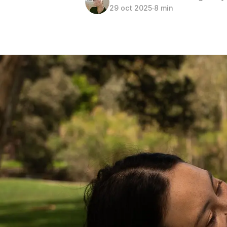
29 oct 2025
∙
8 min