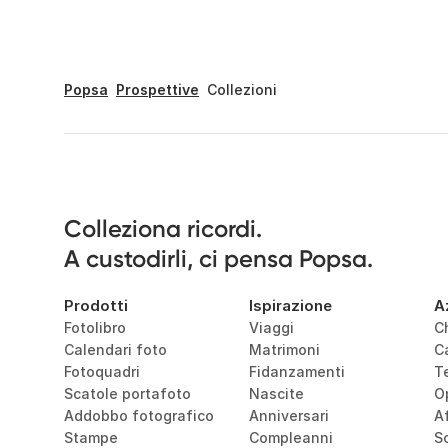
Popsa
Prospettive
Collezioni
Colleziona ricordi.

A custodirli, ci pensa Popsa.
Prodotti
Ispirazione
A
Fotolibro
Viaggi
C
Calendari foto
Matrimoni
C
Fotoquadri
Fidanzamenti
T
Scatole portafoto
Nascite
O
Addobbo fotografico
Anniversari
Af
Stampe
Compleanni
So