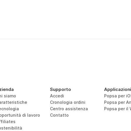
zienda
Supporto
Applicazion
hi siamo
Accedi
Popsa per iO
aratteristiche
Cronologia ordini
Popsa per An
ecnologia
Centro assistenza
Popsa per il
pportunità di lavoro
Contatto
filiates
stenibilità