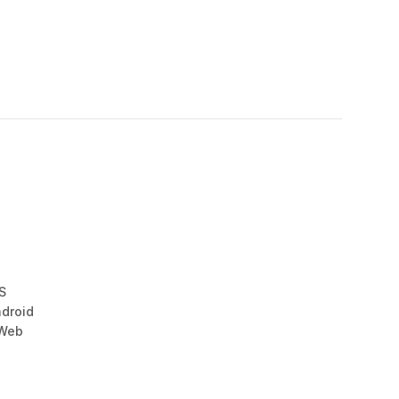
i
S
droid
 Web