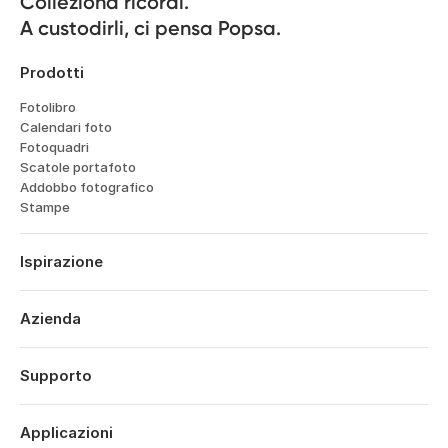
Colleziona ricordi.

A custodirli, ci pensa Popsa.
Prodotti
Fotolibro
Calendari foto
Fotoquadri
Scatole portafoto
Addobbo fotografico
Stampe
Ispirazione
Viaggi
Matrimoni
Azienda
Fidanzamenti
Chi siamo
Nascite
Caratteristiche
Supporto
Anniversari
Tecnologia
Compleanni
Accedi
Opportunità di lavoro
Momenti salienti dell'anno
Cronologia ordini
Applicazioni
Affiliates
San Valentino